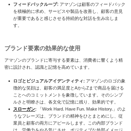
フィードバックループ:
アマゾンは顧客のフィードバック
を積極的に求め、サービスや製品を改善し、顧客の意見
が重要であると感じさせる持続的な対話を生み出しま
す。
ブランド要素の効果的な使用
アマゾンのブランドに寄与する要素は、消費者に響くよう精
密に設計され、認識と記憶を高めています。
ロゴとビジュアルアイデンティティ:
アマゾンのロゴの象
徴的な笑顔は、顧客の満足度とAからZまで商品を届ける
ことへのコミットメントを象徴しています。そのシンプ
ルさと明瞭さは、各文化で記憶に残り、効果的です。
スローガン
:
「Work Hard. Have Fun. Make History.」のよ
うなフレーズは、ブランドの精神をひとまとめにし、従
業員と顧客の両方にアピールします。この内部ブランド
は、労働力をやる気にさせ、ポジティブな外部イメージ