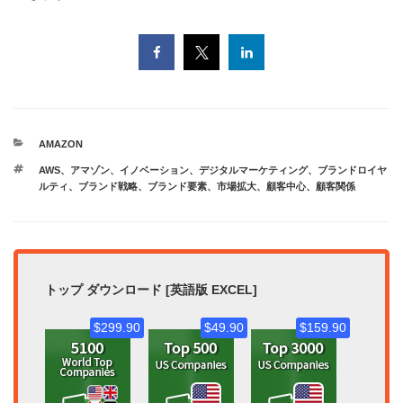
カ
AMAZON
テ
タ
AWS
、
アマゾン
、
イノベーション
、
デジタルマーケティング
、
ブランドロイヤ
ゴ
グ
ルティ
、
ブランド戦略
、
ブランド要素
、
市場拡大
、
顧客中心
、
顧客関係
リ
ー
トップ ダウンロード [英語版 EXCEL]
$299.90
$49.90
$159.90