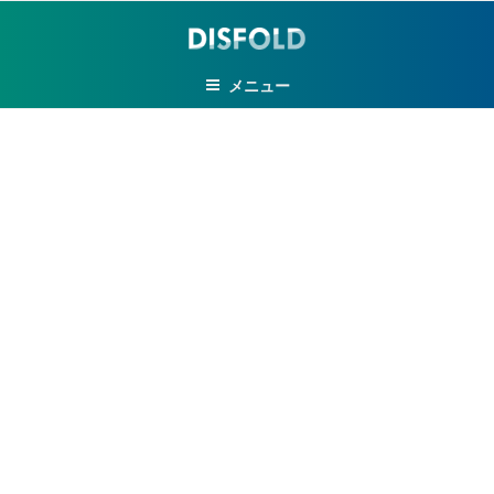
コ
ン
テ
メニュー
ン
ツ
へ
ス
キ
ッ
プ