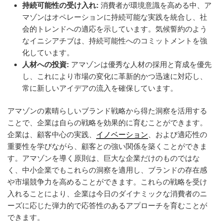
持続可能性の受け入れ:
消費者が環境意識を高める中、ア
マゾンはオペレーションに持続可能な実践を統合し、社
会的トレンドへの適応を示しています。気候誓約のよう
なイニシアチブは、持続可能性へのコミットメントを強
化しています。
人材への投資:
アマゾンは優秀な人材の採用と育成を優先
し、これにより市場の変化に革新的かつ迅速に対応し、
常に新しいアイデアの流入を確保しています。
アマゾンの素晴らしいブランド戦略から得た洞察を活用する
ことで、企業は自らの戦略を効果的に育むことができます。
企業は、顧客中心の実践、
イノベーション
、および適応性の
重要性を学びながら、顧客との強い関係を築くことができま
す。アマゾンを導く原則は、巨大な企業だけのものではな
く、中小企業でもこれらの洞察を適用し、ブランドの存在感
や市場競争力を高めることができます。これらの戦略を受け
入れることにより、企業は今日のダイナミックな消費者のニ
ーズに応じた弾力的で応答性のあるアプローチを育むことが
できます。