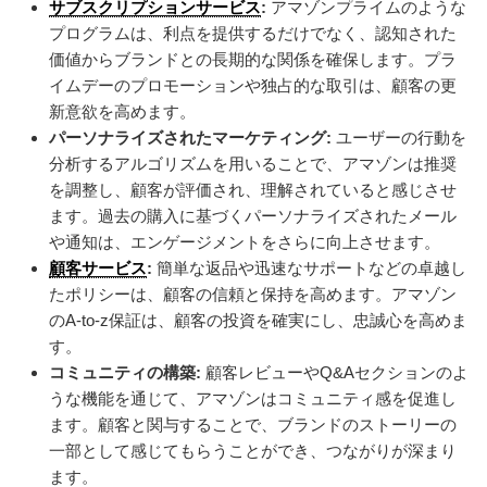
サブスクリプションサービス
:
アマゾンプライムのような
プログラムは、利点を提供するだけでなく、認知された
価値からブランドとの長期的な関係を確保します。プラ
イムデーのプロモーションや独占的な取引は、顧客の更
新意欲を高めます。
パーソナライズされたマーケティング:
ユーザーの行動を
分析するアルゴリズムを用いることで、アマゾンは推奨
を調整し、顧客が評価され、理解されていると感じさせ
ます。過去の購入に基づくパーソナライズされたメール
や通知は、エンゲージメントをさらに向上させます。
顧客サービス
:
簡単な返品や迅速なサポートなどの卓越し
たポリシーは、顧客の信頼と保持を高めます。アマゾン
のA-to-z保証は、顧客の投資を確実にし、忠誠心を高めま
す。
コミュニティの構築:
顧客レビューやQ&Aセクションのよ
うな機能を通じて、アマゾンはコミュニティ感を促進し
ます。顧客と関与することで、ブランドのストーリーの
一部として感じてもらうことができ、つながりが深まり
ます。