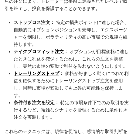
らの注文により、トレーダーは事前に定義されたレベルで取
引を終了し、投資を保護することができます。
ストップロス注文：
特定の損失ポイントに達した場合、
自動的にオプションポジションを売却し、エクスポージ
ャーを制限し、ボラティリティの高い市場での規律を維
持します。
テイクプロフィット注文
：
オプションが目標価格に達し
たときに利益を確保するために、これらの注文を調整
し、突然の市場の変動で利益を失わないようにします。
トレーリングストップ
：
価格が好ましく動くにつれて利
益を確保するためにトレーリングストップ注文を使用
し、同時に市場が変動しても上昇の可能性を保持しま
す。
条件付き注文を設定：
特定の市場条件下でのみ取引を実
行するなど、複雑なシナリオを管理するために条件付き
注文を実装します。
これらのテクニックは、規律を促進し、感情的な取引判断を