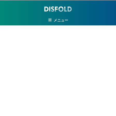
コ
ン
テ
メニュー
ン
ツ
へ
ス
キ
ッ
プ