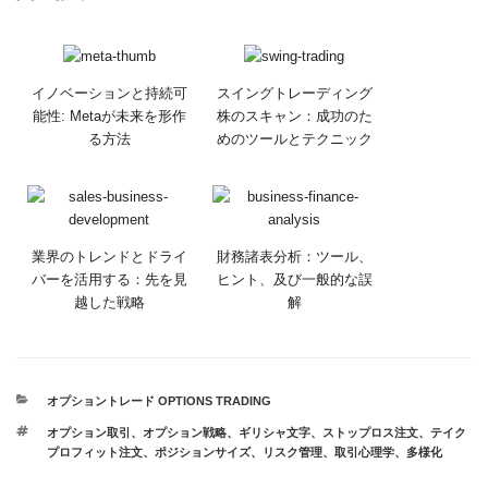
イノベーションと持続可
スイングトレーディング
能性: Metaが未来を形作
株のスキャン：成功のた
る方法
めのツールとテクニック
業界のトレンドとドライ
財務諸表分析：ツール、
バーを活用する：先を見
ヒント、及び一般的な誤
越した戦略
解
カ
オプショントレード OPTIONS TRADING
テ
タ
オプション取引
、
オプション戦略
、
ギリシャ文字
、
ストップロス注文
、
テイク
ゴ
グ
プロフィット注文
、
ポジションサイズ
、
リスク管理
、
取引心理学
、
多様化
リ
ー