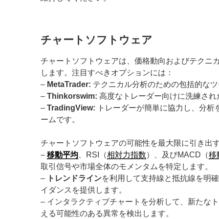
チャートソフトウェア
チャートソフトウェアは、価格動向およびテクニ
します。注目すべきオプションには：
–
MetaTrader:
テクニカル分析のための包括的なツ
–
Thinkorswim:
高度なトレーダー向けに洗練され
–
TradingView:
トレーダーが簡単に協力し、分析
ームです。
チャートソフトウェアの可能性を最大限に引き出
–
移動平均
、RSI（
相対力指数
）、及びMACD（
移
取引信号や市場全体のモメンタムを特定します。
–
トレンドライン
を利用して支持線と抵抗線を明
イダンスを提供します。
– インタラクティブチャートを分析して、新たな
える可能性のある異常を検出します。