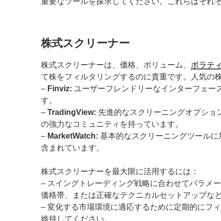
重要なツールを探求してください。これらはそれ
株式スクリーナー
株式スクリーナーは、価格、ボリューム、
ボラテ
て株をフィルタリングするのに貴重です。人気の
–
Finviz:
ユーザーフレンドリーなインターフェー
す。
–
TradingView:
先進的なスクリーニングオプショ
の強力なコミュニティを持っています。
–
MarketWatch:
基本的なスクリーニングツールに
含まれています。
株式スクリーナーを最大限に活用するには：
– スイングトレーディング戦略に合わせてパラメ
価格帯、または正確なテクニカルセットアップな
– 変化する市場環境に適応するために定期的にフ
維持してください。