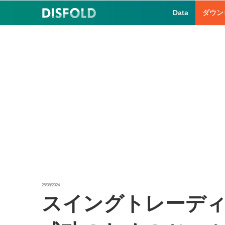
コ
Data
ダウン
ン
テ
ン
ツ
へ
ス
キ
ッ
プ
25/08/2024
スイングトレーデ