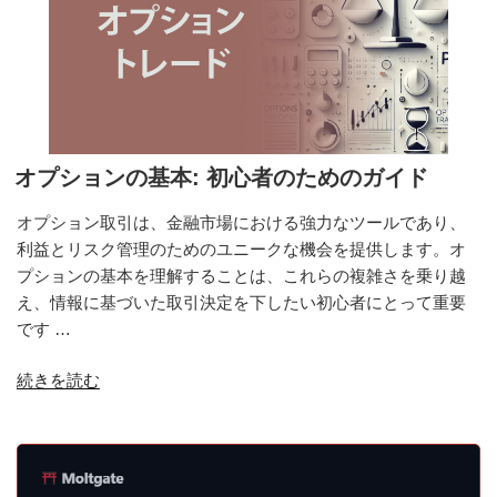
オプションの基本: 初心者のためのガイド
オプション取引は、金融市場における強力なツールであり、
利益とリスク管理のためのユニークな機会を提供します。オ
プションの基本を理解することは、これらの複雑さを乗り越
え、情報に基づいた取引決定を下したい初心者にとって重要
です …
“オ
続きを読む
プ
シ
ョ
ン