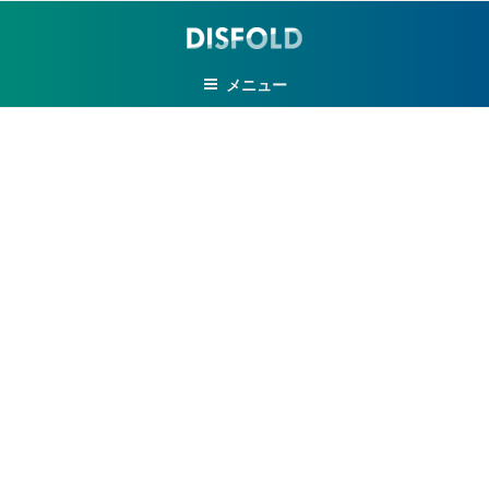
コ
ン
テ
メニュー
ン
ツ
へ
ス
キ
ッ
プ