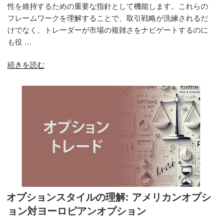
性を維持するための重要な指針として機能します。これらの
フレームワークを理解することで、取引戦略が洗練されるだ
けでなく、トレーダーが市場の複雑さをナビゲートするのに
も役 …
“市
続きを読む
場
規
制
が
オ
プ
シ
ョ
ン
取
引
オプションスタイルの理解: アメリカンオプシ
戦
ョン対ヨーロピアンオプション
略