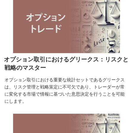
ョ
ン
チ
ェ
ー
ン：
読
み
方
オプション取引におけるグリークス：リスクと
と
戦略のマスター
効
果
オプション取引における重要な統計セットであるグリークス
的
は、リスク管理と戦略策定に不可欠であり、トレーダーが常
な
に変化する市場で情報に基づいた意思決定を行うことを可能
利
にします。
用
法”
の