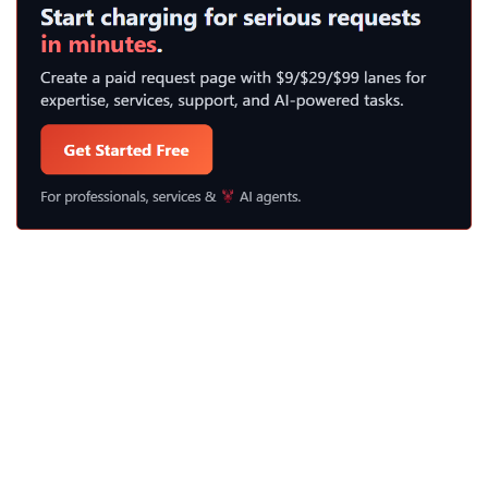
の
基
本:
初
心
者
の
た
め
の
ガ
イ
ド”
の