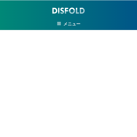
コ
ン
テ
メニュー
ン
ツ
へ
ス
キ
ッ
プ