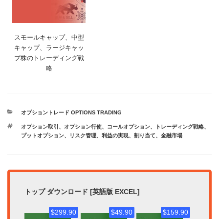
スモールキャップ、中型
キャップ、ラージキャッ
プ株のトレーディング戦
略
カ
オプショントレード OPTIONS TRADING
テ
タ
オプション取引
、
オプション行使
、
コールオプション
、
トレーディング戦略
、
ゴ
グ
プットオプション
、
リスク管理
、
利益の実現
、
割り当て
、
金融市場
リ
ー
トップ ダウンロード [英語版 EXCEL]
$299.90
$49.90
$159.90