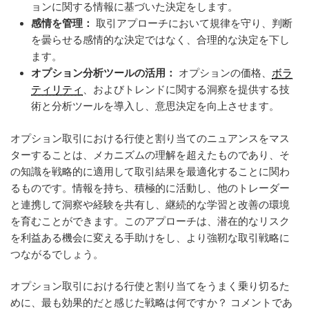
ョンに関する情報に基づいた決定をします。
感情を管理：
取引アプローチにおいて規律を守り、判断
を曇らせる感情的な決定ではなく、合理的な決定を下し
ます。
オプション分析ツールの活用：
オプションの価格、
ボラ
ティリティ
、およびトレンドに関する洞察を提供する技
術と分析ツールを導入し、意思決定を向上させます。
オプション取引における行使と割り当てのニュアンスをマス
ターすることは、メカニズムの理解を超えたものであり、そ
の知識を戦略的に適用して取引結果を最適化することに関わ
るものです。情報を持ち、積極的に活動し、他のトレーダー
と連携して洞察や経験を共有し、継続的な学習と改善の環境
を育むことができます。このアプローチは、潜在的なリスク
を利益ある機会に変える手助けをし、より強靭な取引戦略に
つながるでしょう。
オプション取引における行使と割り当てをうまく乗り切るた
めに、最も効果的だと感じた戦略は何ですか？ コメントであ