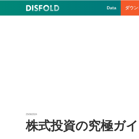
コ
Data
ダウン
ン
テ
ン
ツ
へ
ス
キ
ッ
プ
25/08/2024
株式投資の究極ガイ