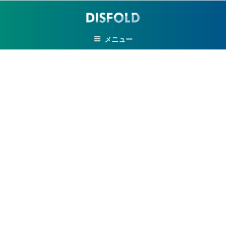
コ
ン
テ
メニュー
ン
ツ
へ
ス
キ
ッ
プ