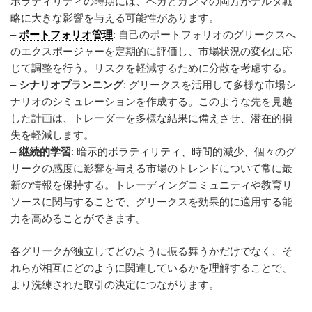
ボラティリティの時期には、ベガとガンマの両方がデルタ戦
略に大きな影響を与える可能性があります。
–
ポートフォリオ管理
: 自己のポートフォリオのグリークスへ
のエクスポージャーを定期的に評価し、市場状況の変化に応
じて調整を行う。リスクを軽減するために分散を考慮する。
–
シナリオプランニング
: グリークスを活用して多様な市場シ
ナリオのシミュレーションを作成する。このような先を見越
した計画は、トレーダーを多様な結果に備えさせ、潜在的損
失を軽減します。
–
継続的学習
: 暗示的ボラティリティ、時間的減少、個々のグ
リークの感度に影響を与える市場のトレンドについて常に最
新の情報を保持する。トレーディングコミュニティや教育リ
ソースに関与することで、グリークスを効果的に適用する能
力を高めることができます。
各グリークが独立してどのように振る舞うかだけでなく、そ
れらが相互にどのように関連しているかを理解することで、
より洗練された取引の決定につながります。