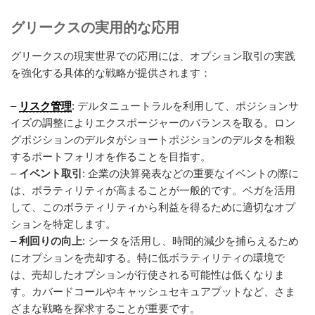
グリークスの実用的な応用
グリークスの現実世界での応用には、オプション取引の実践
を強化する具体的な戦略が提供されます：
–
リスク管理
: デルタニュートラルを利用して、ポジションサ
イズの調整によりエクスポージャーのバランスを取る。ロン
グポジションのデルタがショートポジションのデルタを相殺
するポートフォリオを作ることを目指す。
–
イベント取引
: 企業の決算発表などの重要なイベントの際に
は、ボラティリティが高まることが一般的です。ベガを活用
して、このボラティリティから利益を得るために適切なオプ
ションを特定します。
–
利回りの向上
: シータを活用し、時間的減少を捕らえるため
にオプションを売却する。特に低ボラティリティの環境で
は、売却したオプションが行使される可能性は低くなりま
す。カバードコールやキャッシュセキュアプットなど、さま
ざまな戦略を探求することが重要です。