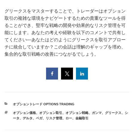
グリークスをマスターすることで、トレーダーはオプション
取引の複雑な環境をナビゲートするための貴重なツールを得
ることができ、堅牢な戦略の開発や効果的なリスク管理を可
能にします。あなたの考えや経験を以下のコメントで共有し
てください—あなたはどのようにグリークスを取引アプロー
チに統合していますか？この会話は理解のギャップを埋め、
集合的な取引戦略の改善につながるでしょう。
カ
オプショントレード OPTIONS TRADING
テ
タ
オプション価格
、
オプション取引
、
オプション戦略
、
ガンマ
、
グリークス
、
シ
ゴ
グ
ータ
、
デルタ
、
ベガ
、
リスク管理
、
ロー
、
金融取引
リ
ー