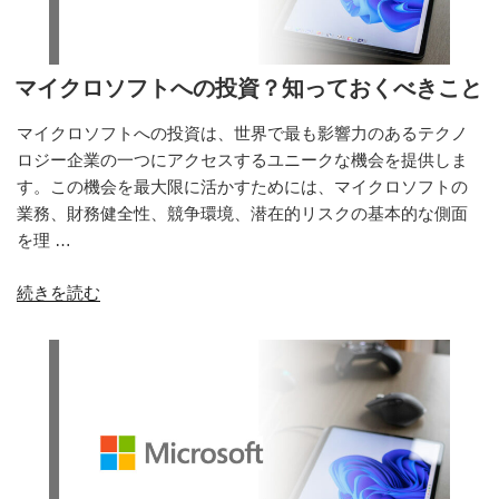
ス
置
が
を
競
決
合
定
マイクロソフトへの投資？知っておくべきこと
と
す
マイクロソフトへの投資は、世界で最も影響力のあるテクノ
ど
る
ロジー企業の一つにアクセスするユニークな機会を提供しま
の
か”
す。この機会を最大限に活かすためには、マイクロソフトの
よ
の
業務、財務健全性、競争環境、潜在的リスクの基本的な側面
う
を理 …
に
比
“マ
続きを読む
較
イ
さ
ク
れ
ロ
る
ソ
か”
フ
の
ト
へ