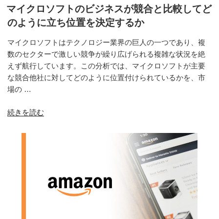
バ
マイクロソフトのビジネスが競合と比較してど
ル
のように立ち位置を決定するか
市
場
マイクロソフトはテクノロジー業界の巨人の一つであり、複
戦
数のセクターで激しい競争が繰り広げられる複雑な状況を絶
略
えず航行しています。この分析では、マイクロソフトが主要
の
な競合他社に対してどのように位置付けられているかを、市
分
場の …
析
“マ
続きを読む
か
イ
ら
ク
得
ロ
た
ソ
重
フ
要
ト
な
の
イ
ビ
ン
ジ
サ