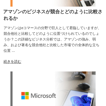
ネ
イ
ス
ト”
アマゾンのビジネスが競合とどのように比較さ
が
の
れるか
競
合
アマゾンはeコマースの分野で巨人として君臨していますが、
と
競合他社と比較してどのように位置づけられているのでしょ
比
うか？この詳細なビジネス分析では、アマゾンの強み、弱
較
み、および著名な競合他社と比較した市場での全体的な立ち
し
位置 …
て
“ア
続きを読む
ど
マ
の
ゾ
よ
ン
う
の
に
ビ
立
ジ
ち
ネ
位