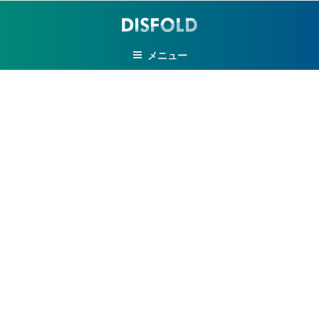
コ
ン
テ
メニュー
ン
ツ
へ
ス
キ
ッ
プ