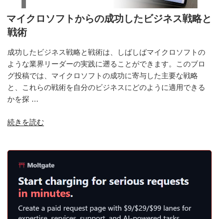
ネ
ス
マイクロソフトからの成功したビジネス戦略と
モ
戦術
デ
ル
成功したビジネス戦略と戦術は、しばしばマイクロソフトの
を
ような業界リーダーの実践に遡ることができます。このブロ
分
グ投稿では、マイクロソフトの成功に寄与した主要な戦略
析
と、これらの戦術を自分のビジネスにどのように適用できる
す
かを探 …
る:
“マ
続きを読む
収
イ
益
ク
性
ロ
を
ソ
生
フ
む
ト
要
か
因
ら
は