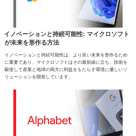
の
サ
プ
ラ
イ
イノベーションと持続可能性: マイクロソフト
チ
が未来を形作る方法
ェ
ー
イノベーションと持続可能性は、より良い未来を形作るため
ン
に重要であり、マイクロソフトはその最前線に立ち、技術を
の
駆使して産業と地球の両方に利益をもたらす環境に優しいソ
内
リューションを開発しています。
部:
効
率
性
と
革
新
性”