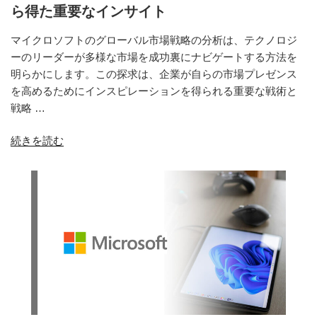
ら得た重要なインサイト
マイクロソフトのグローバル市場戦略の分析は、テクノロジ
ーのリーダーが多様な市場を成功裏にナビゲートする方法を
明らかにします。この探求は、企業が自らの市場プレゼンス
を高めるためにインスピレーションを得られる重要な戦術と
戦略 …
“マ
続きを読む
イ
ク
ロ
ソ
フ
ト
の
グ
ロ
ー