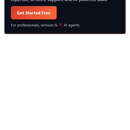
の
何
成
か？”
功
の
し
た
ビ
ジ
ネ
ス
戦
略
と
戦
術”
の