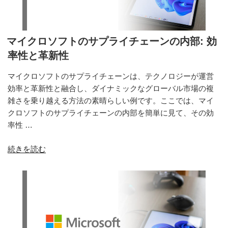
の
投
資？
知
マイクロソフトのサプライチェーンの内部: 効
っ
率性と革新性
て
お
マイクロソフトのサプライチェーンは、テクノロジーが運営
く
効率と革新性と融合し、ダイナミックなグローバル市場の複
べ
雑さを乗り越える方法の素晴らしい例です。ここでは、マイ
き
クロソフトのサプライチェーンの内部を簡単に見て、その効
こ
率性 …
と”
“マ
続きを読む
の
イ
ク
ロ
ソ
フ
ト