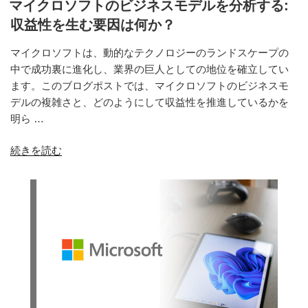
マイクロソフトのビジネスモデルを分析する:
収益性を生む要因は何か？
マイクロソフトは、動的なテクノロジーのランドスケープの
中で成功裏に進化し、業界の巨人としての地位を確立してい
ます。このブログポストでは、マイクロソフトのビジネスモ
デルの複雑さと、どのようにして収益性を推進しているかを
明ら …
“マ
続きを読む
イ
ク
ロ
ソ
フ
ト
の
ビ
ジ