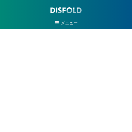
コ
ン
テ
メニュー
ン
ツ
へ
ス
キ
ッ
プ