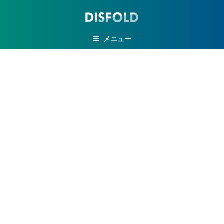
コ
ン
テ
メニュー
ン
ツ
へ
ス
キ
ッ
プ