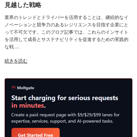
見越した戦略
業界のトレンドとドライバーを活用することは、継続的なイ
ノベーションと競争力のあるレジリエンスを目指す企業にと
って不可欠です。このブログ記事では、これらのインサイト
を活用して成長とサステナビリティを促進するための実践的
な戦 …
“業
続きを読む
界
の
ト
レ
ン
ド
と
ド
ラ
イ