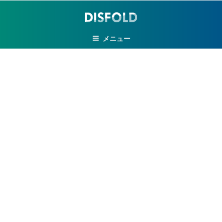
コ
ン
テ
メニュー
ン
ツ
へ
ス
キ
ッ
プ