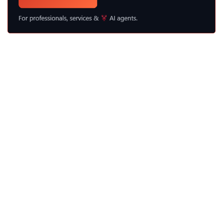
バ
ー
を
活
用
す
る：
先
を
見
越
し
た
戦
略”
の