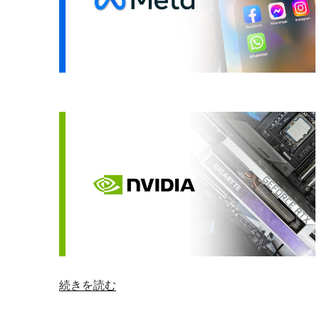
略
を
探
る：
何
が
そ
の
ト
ッ
プ
を
維
持
し
て
い
“Nvidia
続きを読む
る
の
の
ビ