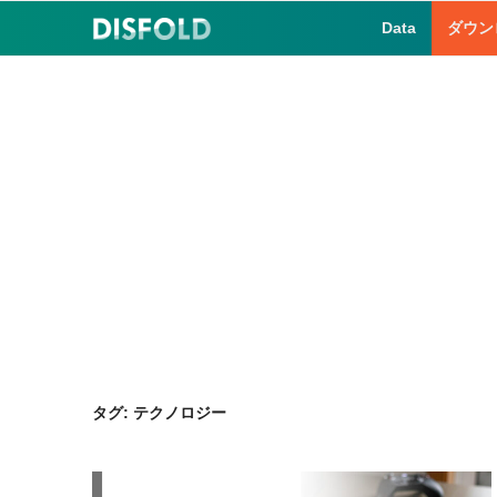
コ
Data
ダウン
ン
テ
ン
ツ
へ
ス
キ
ッ
プ
タグ:
テクノロジー