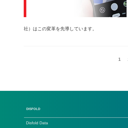
社）はこの変革を先導しています。
投
固
1
定
稿
ペ
の
ー
ジ
ペ
ー
ジ
DISFOLD
送
Disfold Data