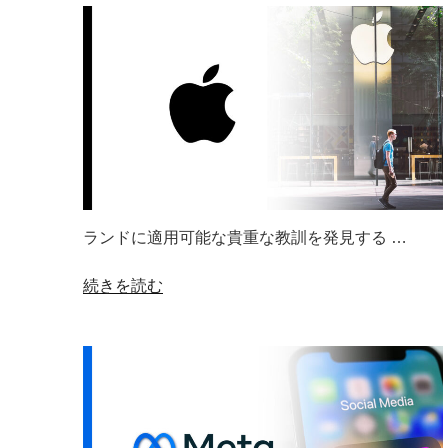
ランドに適用可能な貴重な教訓を発見する …
“Apple
続きを読む
の
ブ
ラ
ン
ド
戦