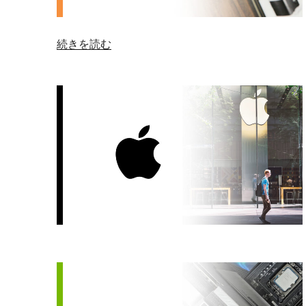
“Amazon
続きを読む
の
戦
略
的
ビ
ジ
ョ
ン:
成
長
と
革
新
の
推
進”