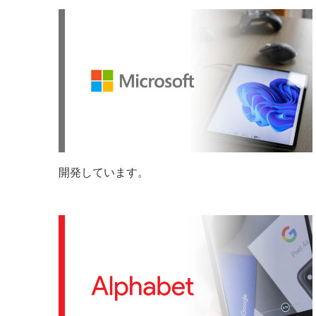
か？”
ジ
の
ネ
ス
が
競
合
他
社
と
ど
開発しています。
う
比
較
さ
れ
る
か”
の