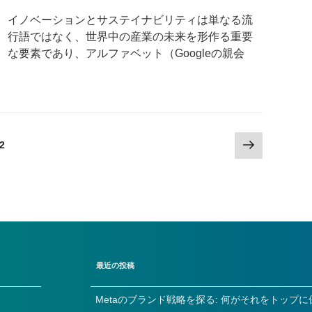
イノベーションとサステイナビリティは単なる流
行語ではなく、世界中の産業の未来を形作る重要
な要素であり、アルファベット（Googleの親会
次
固
2
の
定
ペ
ペ
ー
ー
ジ
ジ
最近の投稿
Metaのブランド戦略を探る: 何がそれをトップ